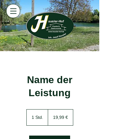
Name der
Leistung
19,99
Euro
1 Std.
1
19,99 €
S
t
d