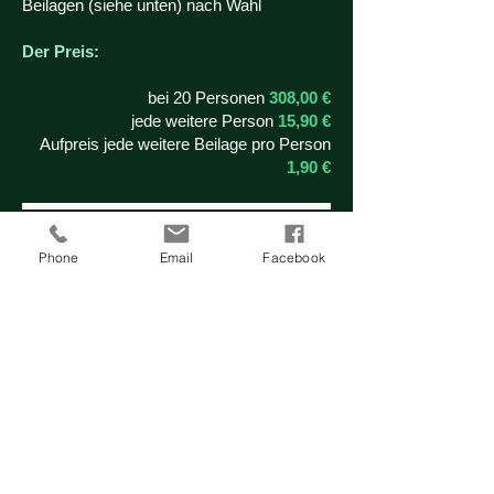
Beilagen (siehe unten) nach Wahl
Der Preis:
bei 20 Personen
308,00 €
jede weitere Person
15,90 €
Aufpreis jede weitere Beilage pro Person
1,90 €
Beilagen zur Auswahl:
Phone
Email
Facebook
hausgemachte Semmelknödel
Kartoffelknödel
hausgemachter Kartoffelsalat
Pommes Frites
Spätzle
Blaukraut
Sauerkraut
gemischter Salat