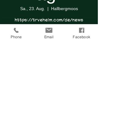
Sa., 23. Aug.
  |  
Hallbergmoos
https://trveheim.com/de/news
Phone
Email
Facebook
Anmeldung abgeschlossen
Veranstaltungen ansehen
Zeit & Ort
23. Aug. 2025, 10:00
Hallbergmoos, Garchinger Weg 72,
85399 Hallbergmoos, Deutschland