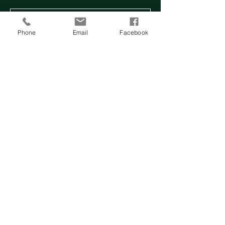
Anmeldung abgeschlossen
Phone
Email
Facebook
Veranstaltungen ansehen
Zeit & Ort
26. Aug. 2023, 10:00
Hallbergmoos, Garchinger Weg 72,
85399 Hallbergmoos, Deutschland
Diese