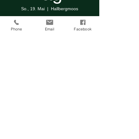
So., 19. Mai
  |  
Hallbergmoos
Anmeldung abgeschlossen
Phone
Email
Facebook
Veranstaltungen ansehen
Zeit & Ort
19. Mai 2024, 11:00
Hallbergmoos, Garchinger Weg 72,
85399 Hallbergmoos, Deutschland
Diese