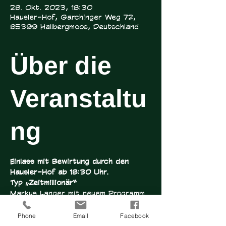
28. Okt. 2023, 18:30
Hausler-Hof, Garchinger Weg 72,
85399 Hallbergmoos, Deutschland
Über die
Veranstaltu
ng
Einlass mit Bewirtung durch den 
Hausler-Hof ab 18:30 Uhr.
Typ „Zeitmillionär“
Markus Langer mit neuem Programm 
beim Hausler-Hof in Hallbergmoos
„I derf des“ steht auf Markus 
Phone
Email
Facebook
Langers T-Shirt – groß, mitten auf 