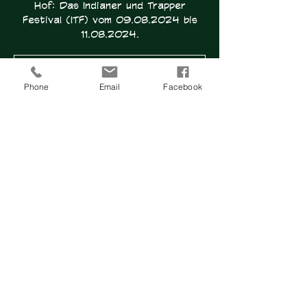
Hof: Das Indianer und Trapper
Festival (ITF) vom 09.08.2024 bis
11.08.2024.
Anmeldung geschlossen
Phone
Email
Facebook
Jetzt andere Veranstaltungen
ansehen
Zeit & Ort
10. Aug. 2024, 10:00 – 23:59
Hallbergmoos, Garchinger Weg 72,
85399 Hallbergmoos, Deutschland