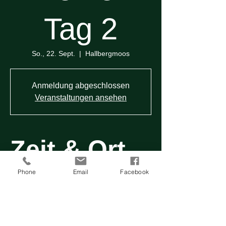
Tag 2
So., 22. Sept.
  |  
Hallbergmoos
Anmeldung abgeschlossen
Veranstaltungen ansehen
Zeit & Ort
Phone
Email
Facebook
22. Sept. 2024, 10:00
Hallbergmoos, Garchinger Weg 72,
85399 Hallbergmoos, Deutschland