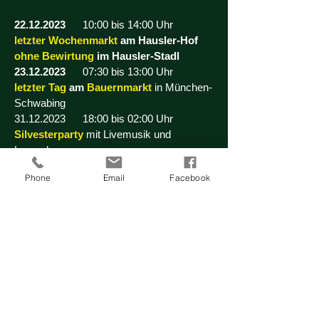
22.12.2023
10:00 bis 14:00 Uhr
letzter
Wochenmarkt
am Hausler-Hof
ohne Bewirtung
im Hausler-Stadl
23.12.2023
07:30 bis 13:00 Uhr
letzter Tag
am
Bauernmarkt
in München-
Schwabing
31.12.2023
18:00 bis 02:00 Uhr
Silvesterparty
mit Livemusik und
Lasershow
Phone
Email
Facebook
02.02.2024
09:30 bis 14:30 Uhr
erster
Wochenmarkt
am Hausler-Hof
mit
Bewirtung
im Hausler-Stadl
Wir wünschen Euch einen gutes und vor
allem gesundes Jahr 2024 und freuen uns
darauf Euch im neuen Jahr wieder bei uns
begrüßen zu dürfen!