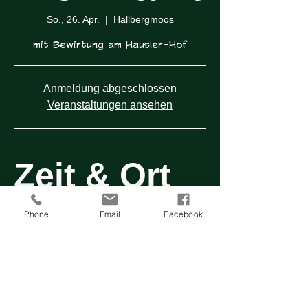
So., 26. Apr.
  |  
Hallbergmoos
mit Bewirtung am Hausler-Hof
Anmeldung abgeschlossen
Veranstaltungen ansehen
Zeit & Ort
Phone
Email
Facebook
26. Apr. 2026, 10:00 – 17:00
Hallbergmoos, Garchinger Weg 72,
85399 Hallbergmoos, Deutschland
Über die