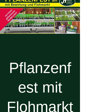
Pflanzenf
est mit
Flohmarkt