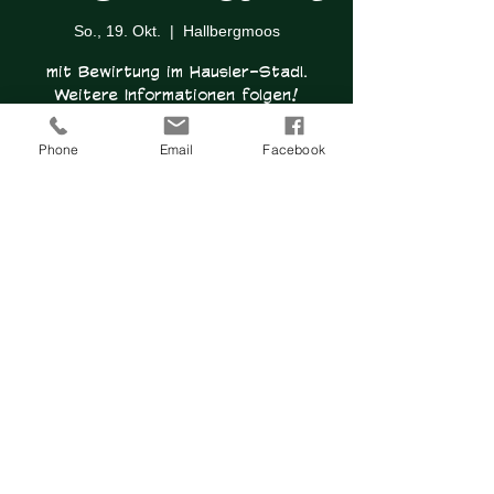
So., 19. Okt.
  |  
Hallbergmoos
mit Bewirtung im Hausler-Stadl.
Weitere Informationen folgen!
Phone
Email
Facebook
Anmeldung abgeschlossen
Veranstaltungen ansehen
Zeit & Ort
19. Okt. 2025, 10:00 – 17:00
Hallbergmoos, Garchinger Weg 72,
85399 Hallbergmoos, Deutschland