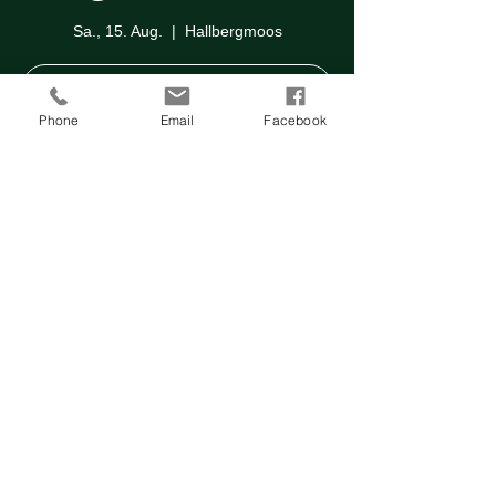
Sa., 15. Aug.
  |  
Hallbergmoos
Weitere Infos
Phone
Email
Facebook
Zeit & Ort
15. Aug. 2026, 20:00
Hallbergmoos, Garchinger Weg 72,
85399 Hallbergmoos, Deutschland
Weitere Infos